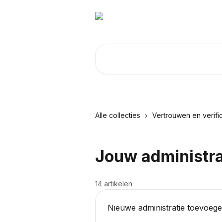
Naar de hoofdinhoud
Zoeken naar artikelen ...
Alle collecties
Vertrouwen en verific
Jouw administra
14 artikelen
Nieuwe administratie toevoeg