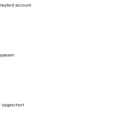
neybird account
npassen
of opgeschort