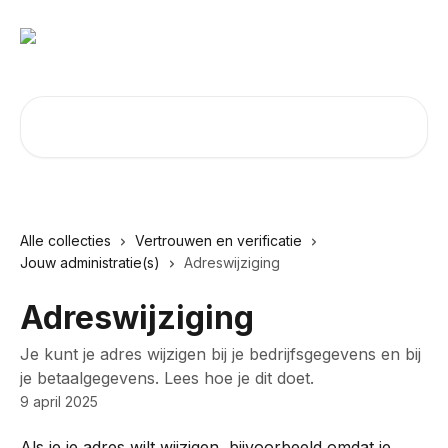
Naar de hoofdinhoud
Zoeken naar artikelen ...
Alle collecties
Vertrouwen en verificatie
Jouw administratie(s)
Adreswijziging
Adreswijziging
Je kunt je adres wijzigen bij je bedrijfsgegevens en bij
je betaalgegevens. Lees hoe je dit doet.
9 april 2025
Als je je adres wilt wijzigen, bijvoorbeeld omdat je 