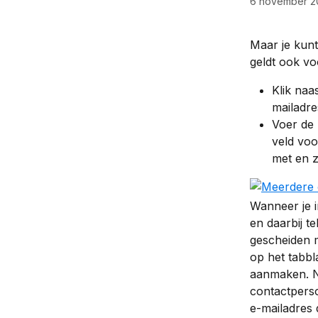
6 november 2
Maar je kunt
geldt ook vo
Klik naa
mailadre
Voer de 
veld voo
met en 
Wanneer je i
en daarbij t
gescheiden m
op het tabbl
aanmaken. Na
contactperso
e-mailadres 