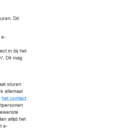
uren. Dit 
 e-
t in bij het 
'. Dit mag 
aat sturen 
k allemaal 
 
het contact
ctpersonen 
gewenste 
n altijd het 
t e-