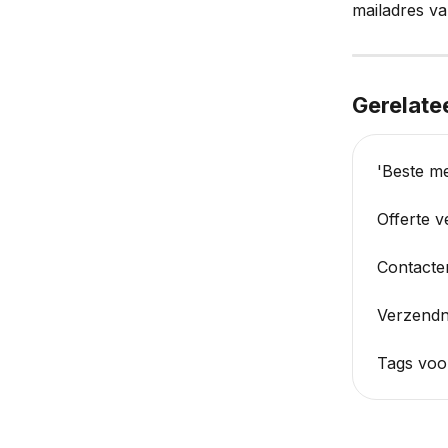
mailadres va
Gerelate
'Beste m
Offerte 
Contacte
Verzendno
Tags voor