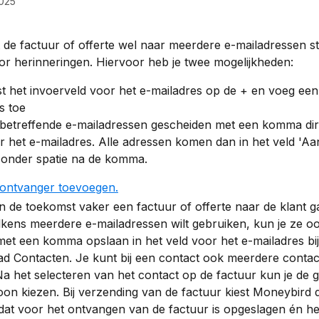
025
 de factuur of offerte wel naar meerdere e-mailadressen st
or herinneringen. Hiervoor heb je twee mogelijkheden:
st het invoerveld voor het e-mailadres op de + en voeg een
s toe
betreffende e-mailadressen gescheiden met een komma direc
r het e-mailadres. Alle adressen komen dan in het veld 'Aan
zonder spatie na de komma.
n de toekomst vaker een factuur of offerte naar de klant g
elkens meerdere e-mailadressen wilt gebruiken, kun je ze oo
et een komma opslaan in het veld voor het e-mailadres bij
ad Contacten. Je kunt bij een contact ook meerdere conta
 het selecteren van het contact op de factuur kun je de 
on kiezen. Bij verzending van de factuur kiest Moneybird da
dat voor het ontvangen van de factuur is opgeslagen én he