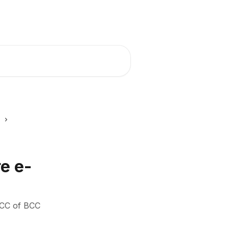
Bekijk moneybird.nl
e e-
n CC of BCC