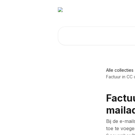
Naar de hoofdinhoud
Zoeken naar artikelen ...
Alle collecties
Factuur in CC
Factu
maila
Bij de e-mai
toe te voege