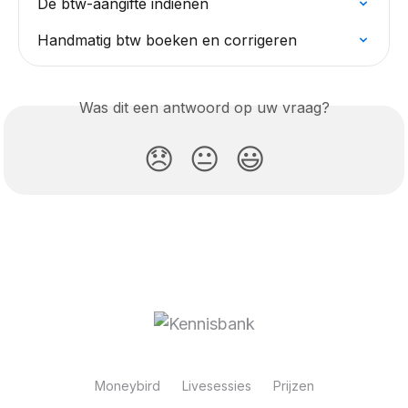
De btw-aangifte indienen
Handmatig btw boeken en corrigeren
Was dit een antwoord op uw vraag?
😞
😐
😃
Moneybird
Livesessies
Prijzen