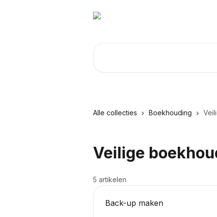
Naar de hoofdinhoud
Zoeken naar artikelen ...
Alle collecties
Boekhouding
Vei
Veilige boekhou
5 artikelen
Back-up maken