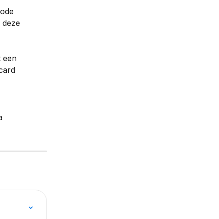
hode 
 deze 
t een 
card 
a 