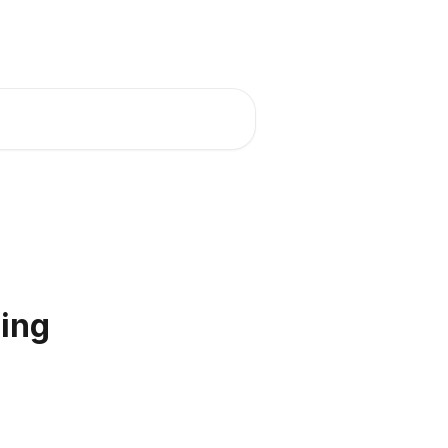
Bekijk moneybird.nl
ing