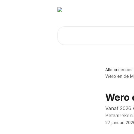
Naar de hoofdinhoud
Zoeken naar artikelen ...
Alle collecties
Wero en de M
Wero 
Vanaf 2026 
Betaalrekeni
27 januari 202