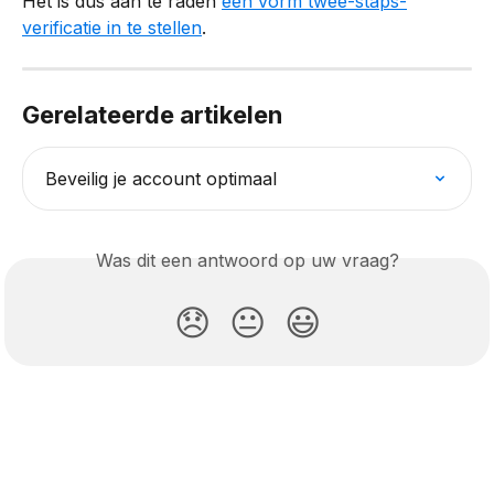
Het is dus aan te raden 
een vorm twee-staps-
verificatie in te stellen
.
Gerelateerde artikelen
Beveilig je account optimaal
Was dit een antwoord op uw vraag?
😞
😐
😃