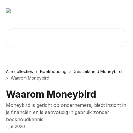
Naar de hoofdinhoud
Zoeken naar artikelen ...
Alle collecties
Boekhouding
Geschiktheid Moneybird
Waarom Moneybird
Waarom Moneybird
Moneybird is gericht op ondernemers, biedt inzicht in
je financiën en is eenvoudig in gebruik zonder
boekhoudkennis.
1 juli 2026