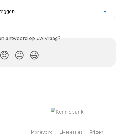
zeggen
een antwoord op uw vraag?
😞
😐
😃
Moneybird
Livesessies
Prijzen