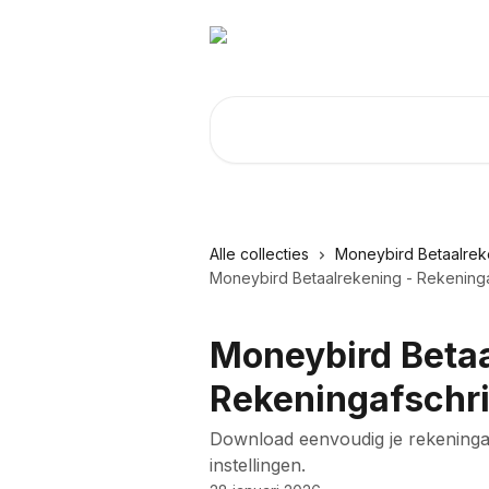
Naar de hoofdinhoud
Zoeken naar artikelen ...
Alle collecties
Moneybird Betaalrek
Moneybird Betaalrekening - Rekeninga
Moneybird Betaa
Rekeningafschri
Download eenvoudig je rekeningaf
instellingen.