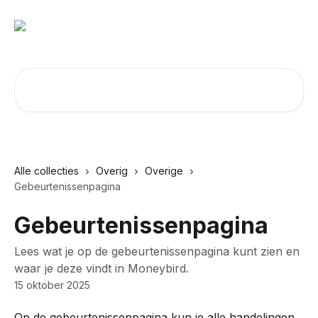
Naar de hoofdinhoud
Zoeken naar artikelen ...
Alle collecties
Overig
Overige
Gebeurtenissenpagina
Gebeurtenissenpagina
Lees wat je op de gebeurtenissenpagina kunt zien en
waar je deze vindt in Moneybird.
15 oktober 2025
Op de gebeurtenissenpagina kun je alle handelingen 