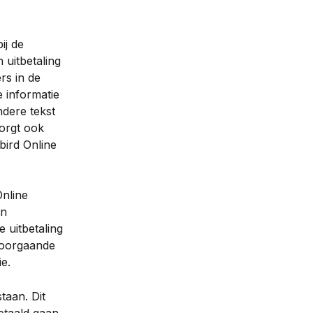
ij de 
uitbetaling 
rs in de 
 informatie 
dere tekst 
orgt ook 
ird Online 
Online 
n 
 uitbetaling 
 voorgaande 
e.
taan. Dit 
etaald gaan 