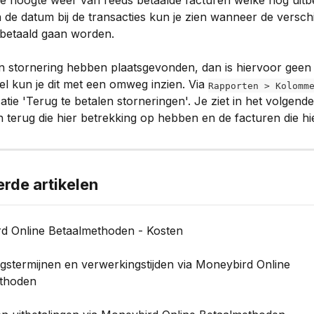
de datum bij de transacties kun je zien wanneer de verschi
tbetaald gaan worden.
 stornering hebben plaatsgevonden, dan is hiervoor geen 
el kun je dit met een omweg inzien. Via 
Rapporten > Kolomm
catie 'Terug te betalen storneringen'. Je ziet in het volgend
n terug die hier betrekking op hebben en de facturen die hie
erde artikelen
d Online Betaalmethoden - Kosten
ngstermijnen en verwerkingstijden via Moneybird Online 
thoden