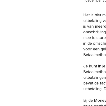
1 december 2
Het is niet 
uitbetaling 
is van meerd
omschrijving
mee te sture
in de omschr
voor een geh
Betaalmetho
Je kunt in je
Betaalmethod
uitbetalinge
bevat de fac
uitbetaling.
Bij de Money
saldo geeft 