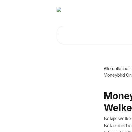
Naar de hoofdinhoud
Zoeken naar artikelen ...
Alle collecties
Moneybird Onl
Money
Welke 
Bekijk welke
Betaalmethod