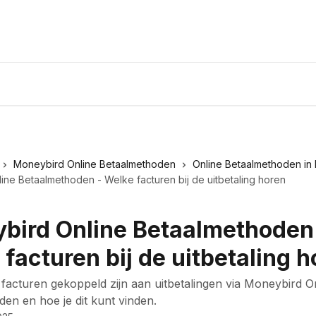
Moneybird Online Betaalmethoden
Online Betaalmethoden in
ine Betaalmethoden - Welke facturen bij de uitbetaling horen
bird Online Betaalmethoden
facturen bij de uitbetaling h
 facturen gekoppeld zijn aan uitbetalingen via Moneybird O
en en hoe je dit kunt vinden.