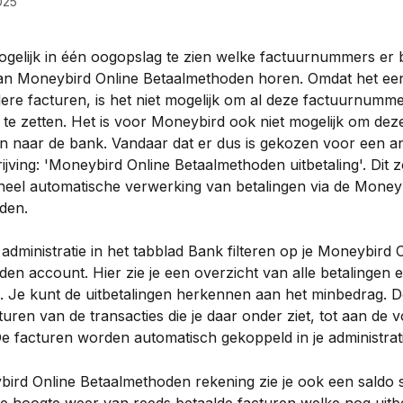
025
mogelijk in één oogopslag te zien welke factuurnummers er b
van Moneybird Online Betaalmethoden horen. Omdat het een 
ere facturen, is het niet mogelijk om al deze factuurnumme
 te zetten. Het is voor Moneybird ook niet mogelijk om deze
n naar de bank. Vandaar dat er dus is gekozen voor een an
ijving: 'Moneybird Online Betaalmethoden uitbetaling'. Dit z
eel automatische verwerking van betalingen via de Moneyb
den.
 administratie in het tabblad Bank filteren op je Moneybird 
en account. Hier zie je een overzicht van alle betalingen e
n. Je kunt de uitbetalingen herkennen aan het minbedrag. De
turen van de transacties die je daar onder ziet, tot aan de
 De facturen worden automatisch gekoppeld in je administrati
bird Online Betaalmethoden rekening zie je ook een saldo s
de hoogte weer van reeds betaalde facturen welke nog uitb