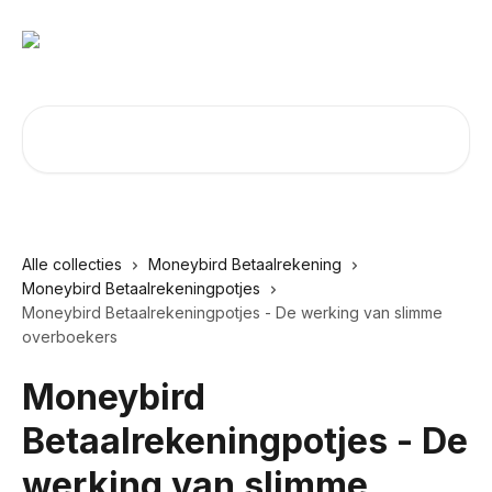
Naar de hoofdinhoud
Zoeken naar artikelen ...
Alle collecties
Moneybird Betaalrekening
Moneybird Betaalrekeningpotjes
Moneybird Betaalrekeningpotjes - De werking van slimme
overboekers
Moneybird
Betaalrekeningpotjes - De
werking van slimme